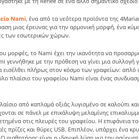
γάστηκε με τη Renee σε ένα άλλο σημαντικό σχέδι
φείο Nami
, ένα από τα νεότερα προϊόντα της 4Maria
φραση μιας έρευνας για την αρμονική μορφή, ένα κύμ
ές των εσωτερικών χώρων.
του μορφές, το Nami έχει την ικανότητα να προσαρμ
 γεννήθηκε με την πρόθεση να γίνει μια συλλογή γι
να εισέλθει πλήρως στον κόσμο των γραφείων: απλό σ
ύλο πλαίσιο του γραφείου Nami είναι ένας συνδυα
λαίσιο από καπλαμά οξιάς λυγισμένο σε καλούπι κα
ονται σε πάνελ με επικάλυψη μελαμίνης επικαλυμμέ
ετημένα στις πλευρές του γραφείου. Η επιφάνεια το
κές πρίζες και θύρες USB. Επιπλέον, υπάρχει ένα 
Ο αισθητήρας είναι η ιδανική λύση για την ασύρμα