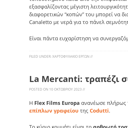
εξασφαλίζοντας μέγιστη λειτουργικότητ
διαφορετικών “κοπών” του μπορεί να δι
Canaletto με νερά για το πάνελ σεμνότη
Είναι πάντα ευχαρίστηση να συνεργαζόμ
FILED UNDER:
ΧΑΡΤΟΦΥΛΆΚΙΟ ΈΡΓΩΝ
//
La Mercanti: τραπέζι 
POSTED ON
10 ΟΚΤΩΒΡΊΟΥ 2023
//
Η
Flex Films Europa
ανανέωσε πλήρως τ
επίπλων γραφείου
της
Codutti
.
Το κύριο κομμάτι είναι το
αρθρωτό τρα