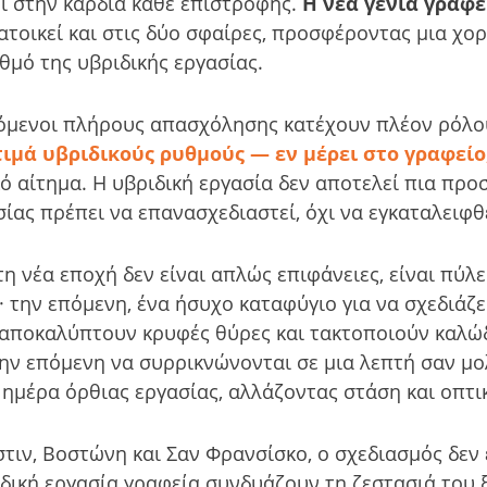
ει στην καρδιά κάθε επιστροφής.
Η νέα γενιά γραφ
Κατοικεί και στις δύο σφαίρες, προσφέροντας μια χ
μό της υβριδικής εργασίας.
αζόμενοι πλήρους απασχόλησης κατέχουν πλέον ρόλ
ιμά υβριδικούς ρυθμούς — εν μέρει στο γραφείο,
ικό αίτημα. Η υβριδική εργασία δεν αποτελεί πια πρ
ίας πρέπει να επανασχεδιαστεί, όχι να εγκαταλειφθε
η νέα εποχή δεν είναι απλώς επιφάνειες, είναι πύλε
 την επόμενη, ένα ήσυχο καταφύγιο για να σχεδιάζε
, αποκαλύπτουν κρυφές θύρες και τακτοποιούν καλώ
την επόμενη να συρρικνώνονται σε μια λεπτή σαν μο
ημέρα όρθιας εργασίας, αλλάζοντας στάση και οπτι
τιν, Βοστώνη και Σαν Φρανσίσκο, ο σχεδιασμός δεν 
ιδική εργασία γραφεία συνδυάζουν τη ζεστασιά του