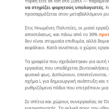
Υόρκη είτε σε loft στο Σιάτλ — παραμέν
να στηρίζει φορητούς υπολογιστές
. 
προσαρμόζεται στον μεταβαλλόμενο ρυθ
Στις Ηνωμένες Πολιτείες, οι μισοί εργ
αποστάσεως, και πάνω από το 30%
προτ
δεν είναι στιγμιαία επιθυμία, αλλά δομ
κεφάλαιο. Κατά συνέπεια, ο χώρος εργασ
Τα γραφεία που σχεδιάστηκαν για αυτή τ
εργασίας που υποδέχεται βιντεοκλήσεις·
φυσικό φως. Διπλώνουν, επεκτείνονται
σχήμα L για δημιουργική ανάπτυξη και 
ρυθμιζόμενα πόδια που επιτρέπουν μια 
Σε σπίτια και χώρους συνεργασίας σε Όσ
ενεργοποιητής. Τα φιλικά προς την υβρ