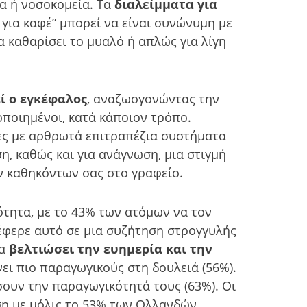
ια ή νοσοκομεία. Τα
διαλείμματα για
 για καφέ” μπορεί να είναι συνώνυμη με
α καθαρίσει το μυαλό ή απλώς για λίγη
εί ο εγκέφαλος
, αναζωογονώντας την
ποιημένοι, κατά κάποιον τρόπο.
δες με αρθρωτά επιτραπέζια συστήματα
η, καθώς και για ανάγνωση, μια στιγμή
ν καθηκόντων σας στο γραφείο.
κότητα, με το 43% των ατόμων να τον
νέφερε αυτό σε μια συζήτηση στρογγυλής
να
βελτιώσει την ευημερία και την
νει πιο παραγωγικούς στη δουλειά (56%).
σουν την παραγωγικότητά τους (63%). Οι
ση με μόλις το 53% των Ολλανδών