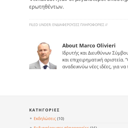
ερωτηθέντων.
FILED UNDER:
ΕΝΔΙΑΦΈΡΟΥΣΕΣ ΠΛΗΡΟΦΟΡΊΕΣ
//
About Marco Olivieri
Ιδρυτής και Διευθύνων Σύμβου
και επιχειρηματική αριστεία
αναδεικνύω νέες ιδέες, για ν
KΑΤΗΓΟΡΊΕΣ
Εκδηλώσεις
(10)
Ενδιαφέρουσες πληροφορίες
(16)