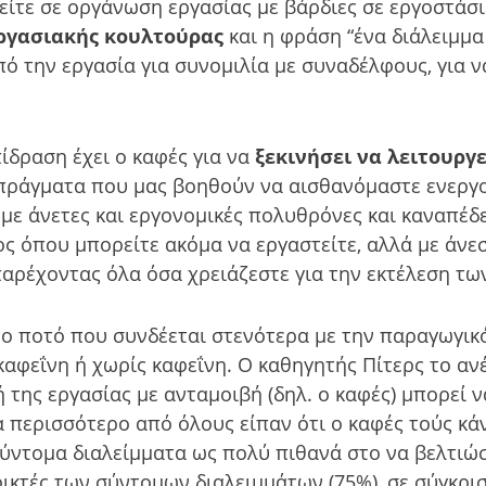
 είτε σε οργάνωση εργασίας με βάρδιες σε εργοστάσ
ργασιακής κουλτούρας
και η φράση “ένα διάλειμμα
ό την εργασία για συνομιλία με συναδέλφους, για ν
ίδραση έχει ο καφές για να
ξεκινήσει να λειτουργ
 πράγματα που μας βοηθούν να αισθανόμαστε ενεργο
 με άνετες και εργονομικές πολυθρόνες και καναπέ
ς όπου μπορείτε ακόμα να εργαστείτε, αλλά με άνεσ
αρέχοντας όλα όσα χρειάζεστε για την εκτέλεση τω
ι το ποτό που συνδέεται στενότερα με την παραγωγι
ε καφεΐνη ή χωρίς καφεΐνη. Ο καθηγητής Πίτερς το α
 της εργασίας με ανταμοιβή (δηλ. ο καφές) μπορεί 
τα περισσότερο από όλους είπαν ότι ο καφές τούς κά
σύντομα διαλείμματα ως πολύ πιθανά στο να βελτιώ
ικτές των σύντομων διαλειμμάτων (75%), σε σύγκρι